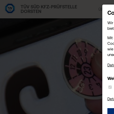
TÜV SÜD KFZ-PRÜFSTELLE
ÜBER UN
DORSTEN
Co
Wir
biet
Mit
Coo
wie 
uns
Dat
Wel
Det