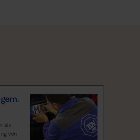
N
 gem.
e als
ung von