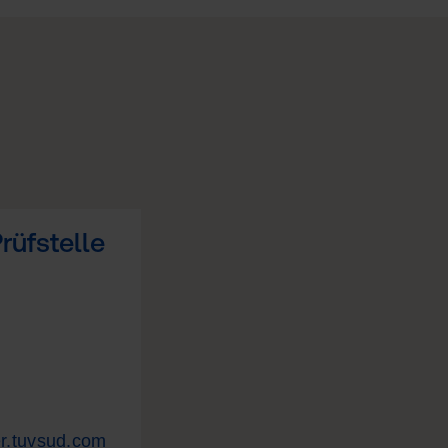
üfstelle
r.tuvsud.com