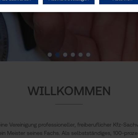
Slide 1
Slide 2
Slide 3
Slide 4
Slide 5
Slide 6
WILLKOMMEN
e Vereinigung professioneller, freiberuflicher Kfz-Sachv
 ein Meister seines Fachs. Als selbstständiges, 100-proz