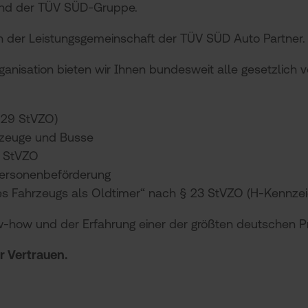
nd der TÜV SÜD-Gruppe.
en der Leistungsgemeinschaft der TÜV SÜD Auto Partner.
nisation bieten wir Ihnen bundesweit alle gesetzlich
§29 StVZO)
rzeuge und Busse
 StVZO
ersonenbeförderung
nes Fahrzeugs als Oldtimer“ nach § 23 StVZO (H-Kennze
w-how und der Erfahrung einer der größten deutschen P
 Vertrauen.