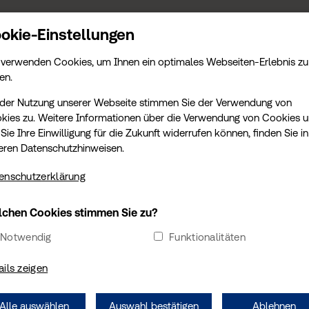
S
KONTAKT
TERMIN
AMTLICHE LEISTUNGEN
AKTUELLES
okie-Einstellungen
 verwenden Cookies, um Ihnen ein optimales Webseiten-Erlebnis zu
en.
 der Nutzung unserer Webseite stimmen Sie der Verwendung von
kies zu. Weitere Informationen über die Verwendung von Cookies 
Sie Ihre Einwilligung für die Zukunft widerrufen können, finden Sie in
eren Datenschutzhinweisen.
enschutzerklärung
DIREKTE TERMINBUCHUNG
chen Cookies stimmen Sie zu?
Sie möchten einen Termin vereinbaren? Wählen Sie Ihre
Notwendig
Funktionalitäten
Wunschtermin sofort und online aus.
ails zeigen
TERMIN ÜBER TÜV SÜD BUCHEN
Alle auswählen
Auswahl bestätigen
Ablehnen